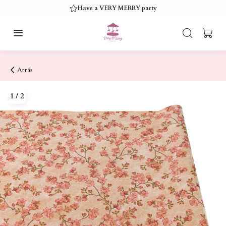
Have a VERY MERRY party
Atrás
1
/
2