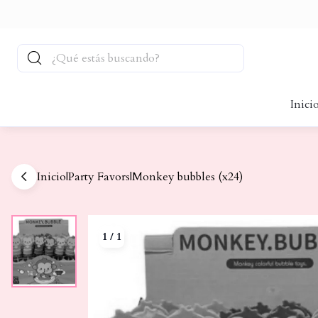
Inici
Inicio
|
Party Favors
|
Monkey bubbles (x24)
1
/
1