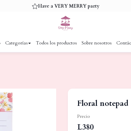
Have a VERY MERRY party
o
Categorías
Todos los productos
Sobre nosotros
Contác
Floral notepad
Precio
L380