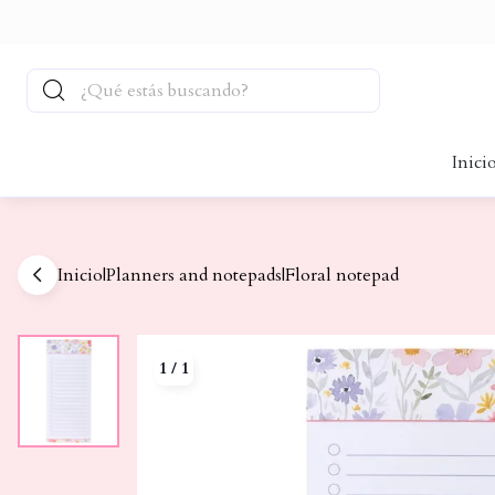
Inici
Inicio
|
Planners and notepads
|
Floral notepad
1
/
1