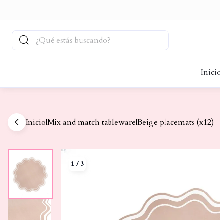
Inici
Inicio
|
Mix and match tableware
|
Beige placemats (x12)
1
/
3