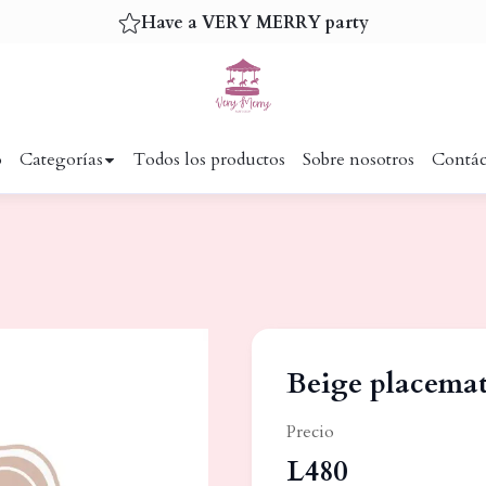
Have a VERY MERRY party
o
Categorías
Todos los productos
Sobre nosotros
Contác
Beige placemat
Precio
L480