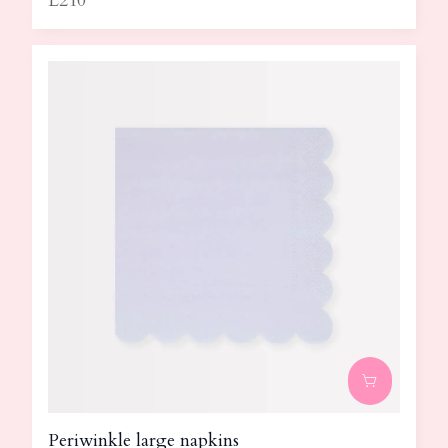
L210
Periwinkle large napkins