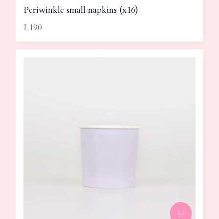
Periwinkle small napkins (x16)
L190