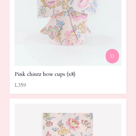
Pink chintz bow cups (x8)
L359