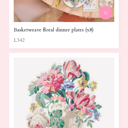
Basketweave floral dinner plates (x8)
L342