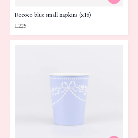
Rococo blue small napkins (x16)
L225